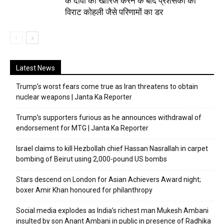
के दावों को खारिज करने के बाद प्रशंसकों को
विराट कोहली जैसे परिणामों का डर
Latest News
Trump’s worst fears come true as Iran threatens to obtain
nuclear weapons | Janta Ka Reporter
Trump’s supporters furious as he announces withdrawal of
endorsement for MTG | Janta Ka Reporter
Israel claims to kill Hezbollah chief Hassan Nasrallah in carpet
bombing of Beirut using 2,000-pound US bombs
Stars descend on London for Asian Achievers Award night;
boxer Amir Khan honoured for philanthropy
Social media explodes as India’s richest man Mukesh Ambani
insulted by son Anant Ambani in public in presence of Radhika