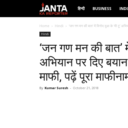
Janta
हिन्दी
BUSINESS
IND
Ka
Home
Hindi
‘जन गण मन की बात’ में विनोद दुआ के ‘मी टू’ अभिय
Hindi
Reporter
‘जन गण मन की बात’ में
अभियान पर दिए बयान 
माफी, पढ़ें पूरा माफीना
By
Kumar Suresh
-
October 21, 2018