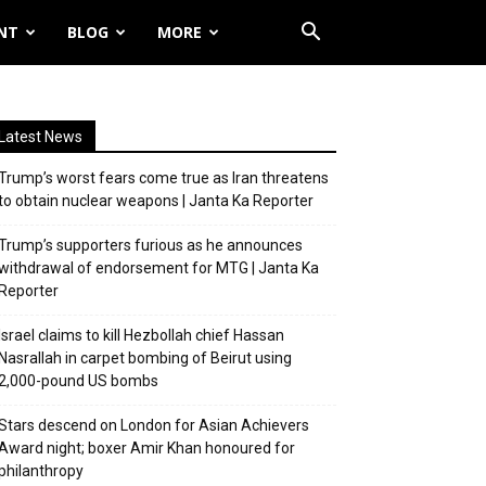
NT
BLOG
MORE
Latest News
Trump’s worst fears come true as Iran threatens
to obtain nuclear weapons | Janta Ka Reporter
Trump’s supporters furious as he announces
withdrawal of endorsement for MTG | Janta Ka
Reporter
Israel claims to kill Hezbollah chief Hassan
Nasrallah in carpet bombing of Beirut using
2,000-pound US bombs
Stars descend on London for Asian Achievers
Award night; boxer Amir Khan honoured for
philanthropy