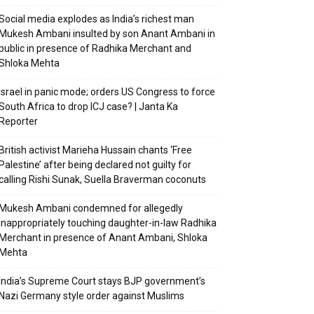
Social media explodes as India’s richest man
Mukesh Ambani insulted by son Anant Ambani in
public in presence of Radhika Merchant and
Shloka Mehta
Israel in panic mode; orders US Congress to force
South Africa to drop ICJ case? | Janta Ka
Reporter
British activist Marieha Hussain chants ‘Free
Palestine’ after being declared not guilty for
calling Rishi Sunak, Suella Braverman coconuts
Mukesh Ambani condemned for allegedly
inappropriately touching daughter-in-law Radhika
Merchant in presence of Anant Ambani, Shloka
Mehta
India’s Supreme Court stays BJP government’s
Nazi Germany style order against Muslims