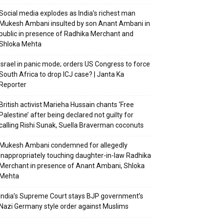
Social media explodes as India’s richest man
Mukesh Ambani insulted by son Anant Ambani in
public in presence of Radhika Merchant and
Shloka Mehta
Israel in panic mode; orders US Congress to force
South Africa to drop ICJ case? | Janta Ka
Reporter
British activist Marieha Hussain chants ‘Free
Palestine’ after being declared not guilty for
calling Rishi Sunak, Suella Braverman coconuts
Mukesh Ambani condemned for allegedly
inappropriately touching daughter-in-law Radhika
Merchant in presence of Anant Ambani, Shloka
Mehta
India’s Supreme Court stays BJP government’s
Nazi Germany style order against Muslims