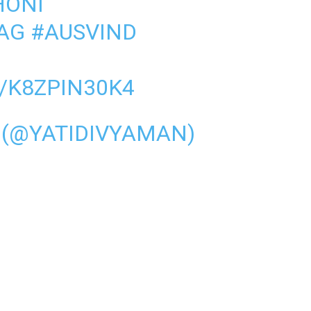
ONI
AG
#AUSVIND
/K8ZPIN30K4
 (@YATIDIVYAMAN)