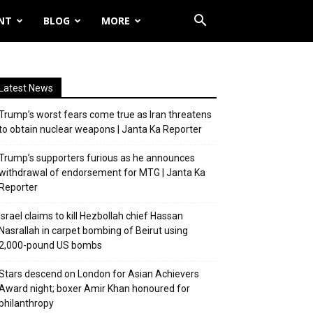
NT
BLOG
MORE
Latest News
Trump’s worst fears come true as Iran threatens
to obtain nuclear weapons | Janta Ka Reporter
Trump’s supporters furious as he announces
withdrawal of endorsement for MTG | Janta Ka
Reporter
Israel claims to kill Hezbollah chief Hassan
Nasrallah in carpet bombing of Beirut using
2,000-pound US bombs
Stars descend on London for Asian Achievers
Award night; boxer Amir Khan honoured for
philanthropy