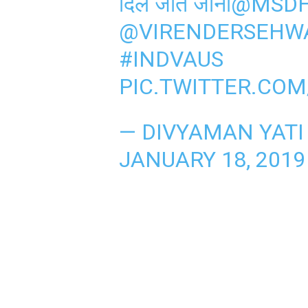
दिल जीत जाना
@MSDH
@VIRENDERSEHW
#INDVAUS
PIC.TWITTER.COM
— DIVYAMAN YATI
JANUARY 18, 2019