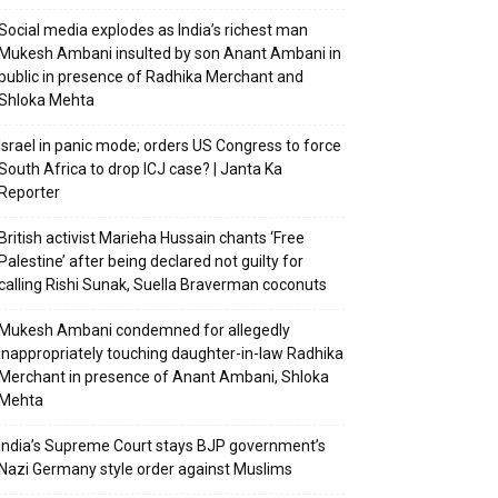
Social media explodes as India’s richest man
Mukesh Ambani insulted by son Anant Ambani in
public in presence of Radhika Merchant and
Shloka Mehta
Israel in panic mode; orders US Congress to force
South Africa to drop ICJ case? | Janta Ka
Reporter
British activist Marieha Hussain chants ‘Free
Palestine’ after being declared not guilty for
calling Rishi Sunak, Suella Braverman coconuts
Mukesh Ambani condemned for allegedly
inappropriately touching daughter-in-law Radhika
Merchant in presence of Anant Ambani, Shloka
Mehta
India’s Supreme Court stays BJP government’s
Nazi Germany style order against Muslims