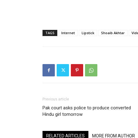
TAGS
Internet
Lipstick
Shoaib Akhtar
Vid
Previous article
Pak court asks police to produce converted
Hindu girl tomorrow
RELATED ARTICLES
MORE FROM AUTHOR