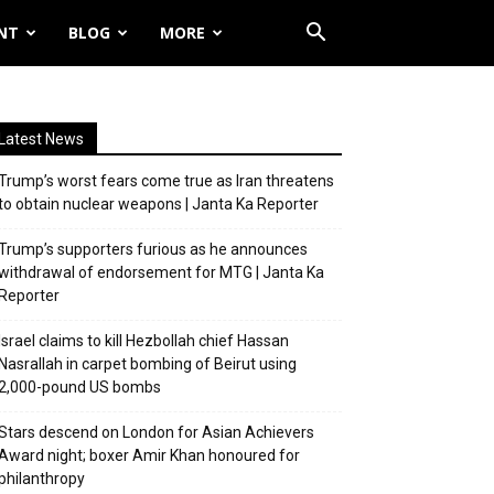
NT
BLOG
MORE
Latest News
Trump’s worst fears come true as Iran threatens
to obtain nuclear weapons | Janta Ka Reporter
Trump’s supporters furious as he announces
withdrawal of endorsement for MTG | Janta Ka
Reporter
Israel claims to kill Hezbollah chief Hassan
Nasrallah in carpet bombing of Beirut using
2,000-pound US bombs
Stars descend on London for Asian Achievers
Award night; boxer Amir Khan honoured for
philanthropy