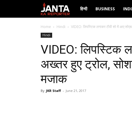
Janta
हिन्दी
BUSINESS
IND
Ka
Home
Hindi
VIDEO: लिपस्टिक लगाकर टीवी शो में आए शोएब 
Hindi
Reporter
VIDEO: लिपस्टिक लग
अख्तर हुए ट्रोल, सोश
मजाक
By
JKR Staff
-
June 21, 2017