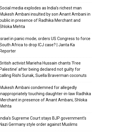
Social media explodes as India’s richest man
Mukesh Ambani insulted by son Anant Ambani in
public in presence of Radhika Merchant and
Shloka Mehta
Israel in panic mode; orders US Congress to force
South Africa to drop ICJ case? | Janta Ka
Reporter
British activist Marieha Hussain chants ‘Free
Palestine’ after being declared not guilty for
calling Rishi Sunak, Suella Braverman coconuts
Mukesh Ambani condemned for allegedly
inappropriately touching daughter-in-law Radhika
Merchant in presence of Anant Ambani, Shloka
Mehta
India’s Supreme Court stays BJP government’s
Nazi Germany style order against Muslims