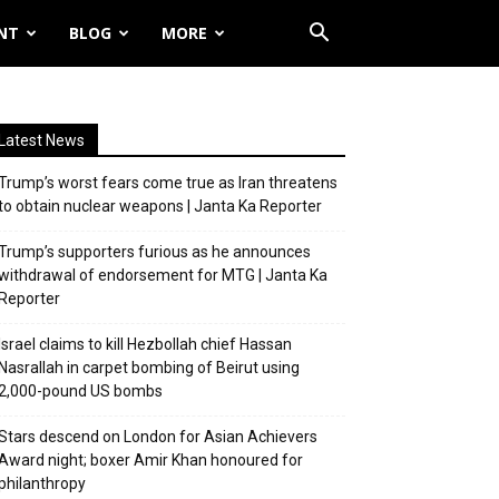
NT
BLOG
MORE
Latest News
Trump’s worst fears come true as Iran threatens
to obtain nuclear weapons | Janta Ka Reporter
Trump’s supporters furious as he announces
withdrawal of endorsement for MTG | Janta Ka
Reporter
Israel claims to kill Hezbollah chief Hassan
Nasrallah in carpet bombing of Beirut using
2,000-pound US bombs
Stars descend on London for Asian Achievers
Award night; boxer Amir Khan honoured for
philanthropy