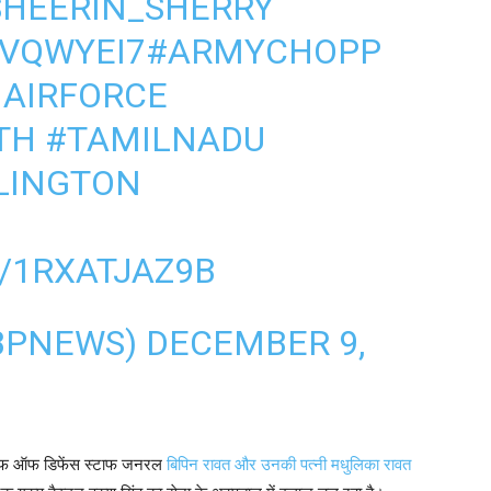
HEERIN_SHERRY
NVQWYEI7
#ARMYCHOPP
NAIRFORCE
TH
#TAMILNADU
LINGTON
/1RXATJAZ9B
BPNEWS)
DECEMBER 9,
्टर चीफ ऑफ डिफेंस स्टाफ जनरल
बिपिन रावत और उनकी पत्नी मधुलिका रावत