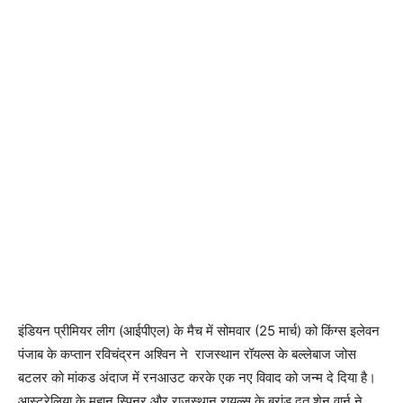
इंडियन प्रीमियर लीग (आईपीएल) के मैच में सोमवार (25 मार्च) को किंग्‍स इलेवन
पंजाब के कप्‍तान रविचंद्रन अश्विन ने राजस्‍थान रॉयल्‍स के बल्‍लेबाज जोस
बटलर को मांकड अंदाज में रनआउट करके एक नए विवाद को जन्‍म दे दिया है।
आस्ट्रेलिया के महान स्पिनर और राजस्थान रायल्स के ब्रांड दूत शेन वार्न ने