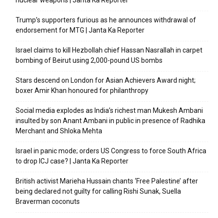
nuclear weapons | Janta Ka Reporter
Trump’s supporters furious as he announces withdrawal of
endorsement for MTG | Janta Ka Reporter
Israel claims to kill Hezbollah chief Hassan Nasrallah in carpet
bombing of Beirut using 2,000-pound US bombs
Stars descend on London for Asian Achievers Award night;
boxer Amir Khan honoured for philanthropy
Social media explodes as India’s richest man Mukesh Ambani
insulted by son Anant Ambani in public in presence of Radhika
Merchant and Shloka Mehta
Israel in panic mode; orders US Congress to force South Africa
to drop ICJ case? | Janta Ka Reporter
British activist Marieha Hussain chants ‘Free Palestine’ after
being declared not guilty for calling Rishi Sunak, Suella
Braverman coconuts