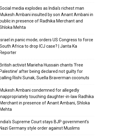
Social media explodes as India’s richest man
Mukesh Ambani insulted by son Anant Ambani in
public in presence of Radhika Merchant and
Shloka Mehta
Israel in panic mode; orders US Congress to force
South Africa to drop ICJ case? | Janta Ka
Reporter
British activist Marieha Hussain chants ‘Free
Palestine’ after being declared not guilty for
calling Rishi Sunak, Suella Braverman coconuts
Mukesh Ambani condemned for allegedly
inappropriately touching daughter-in-law Radhika
Merchant in presence of Anant Ambani, Shloka
Mehta
India’s Supreme Court stays BJP government’s
Nazi Germany style order against Muslims