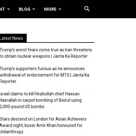
NT
BLOG
MORE
Latest News
Trump’s worst fears come true as Iran threatens
to obtain nuclear weapons | Janta Ka Reporter
Trump’s supporters furious as he announces
withdrawal of endorsement for MTG | Janta Ka
Reporter
Israel claims to kill Hezbollah chief Hassan
Nasrallah in carpet bombing of Beirut using
2,000-pound US bombs
Stars descend on London for Asian Achievers
Award night; boxer Amir Khan honoured for
philanthropy