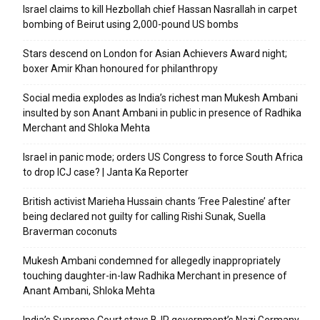
Israel claims to kill Hezbollah chief Hassan Nasrallah in carpet
bombing of Beirut using 2,000-pound US bombs
Stars descend on London for Asian Achievers Award night;
boxer Amir Khan honoured for philanthropy
Social media explodes as India’s richest man Mukesh Ambani
insulted by son Anant Ambani in public in presence of Radhika
Merchant and Shloka Mehta
Israel in panic mode; orders US Congress to force South Africa
to drop ICJ case? | Janta Ka Reporter
British activist Marieha Hussain chants ‘Free Palestine’ after
being declared not guilty for calling Rishi Sunak, Suella
Braverman coconuts
Mukesh Ambani condemned for allegedly inappropriately
touching daughter-in-law Radhika Merchant in presence of
Anant Ambani, Shloka Mehta
India’s Supreme Court stays BJP government’s Nazi Germany