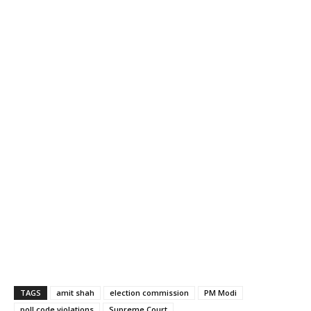
TAGS
amit shah
election commission
PM Modi
poll code violations
Supreme Court