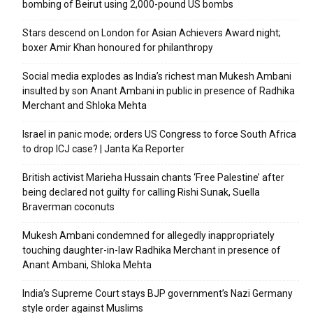
bombing of Beirut using 2,000-pound US bombs
Stars descend on London for Asian Achievers Award night;
boxer Amir Khan honoured for philanthropy
Social media explodes as India’s richest man Mukesh Ambani
insulted by son Anant Ambani in public in presence of Radhika
Merchant and Shloka Mehta
Israel in panic mode; orders US Congress to force South Africa
to drop ICJ case? | Janta Ka Reporter
British activist Marieha Hussain chants ‘Free Palestine’ after
being declared not guilty for calling Rishi Sunak, Suella
Braverman coconuts
Mukesh Ambani condemned for allegedly inappropriately
touching daughter-in-law Radhika Merchant in presence of
Anant Ambani, Shloka Mehta
India’s Supreme Court stays BJP government’s Nazi Germany
style order against Muslims