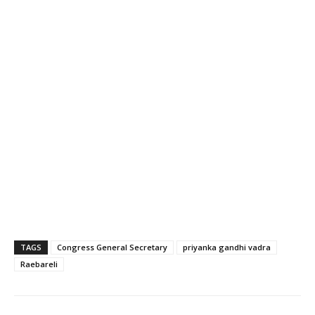
TAGS
Congress General Secretary
priyanka gandhi vadra
Raebareli