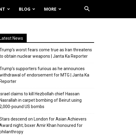
NT
BLOG
MORE
Latest News
Trump’s worst fears come true as Iran threatens
to obtain nuclear weapons | Janta Ka Reporter
Trump’s supporters furious as he announces
withdrawal of endorsement for MTG | Janta Ka
Reporter
Israel claims to kill Hezbollah chief Hassan
Nasrallah in carpet bombing of Beirut using
2,000-pound US bombs
Stars descend on London for Asian Achievers
Award night; boxer Amir Khan honoured for
philanthropy