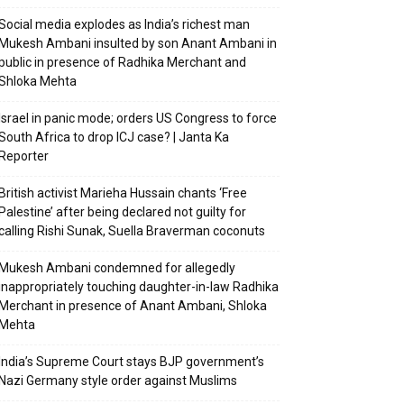
Social media explodes as India’s richest man
Mukesh Ambani insulted by son Anant Ambani in
public in presence of Radhika Merchant and
Shloka Mehta
Israel in panic mode; orders US Congress to force
South Africa to drop ICJ case? | Janta Ka
Reporter
British activist Marieha Hussain chants ‘Free
Palestine’ after being declared not guilty for
calling Rishi Sunak, Suella Braverman coconuts
Mukesh Ambani condemned for allegedly
inappropriately touching daughter-in-law Radhika
Merchant in presence of Anant Ambani, Shloka
Mehta
India’s Supreme Court stays BJP government’s
Nazi Germany style order against Muslims