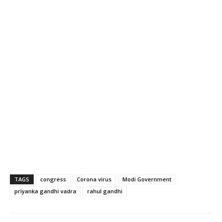
TAGS
congress
Corona virus
Modi Government
priyanka gandhi vadra
rahul gandhi