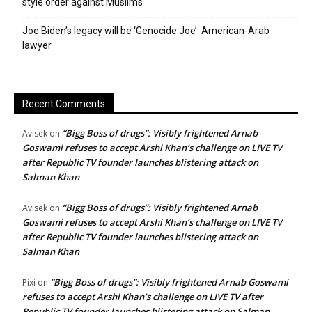
style order against Muslims
Joe Biden’s legacy will be ‘Genocide Joe’: American-Arab
lawyer
Recent Comments
“Bigg Boss of drugs”: Visibly frightened Arnab
Avisek
on
Goswami refuses to accept Arshi Khan’s challenge on LIVE TV
after Republic TV founder launches blistering attack on
Salman Khan
“Bigg Boss of drugs”: Visibly frightened Arnab
Avisek
on
Goswami refuses to accept Arshi Khan’s challenge on LIVE TV
after Republic TV founder launches blistering attack on
Salman Khan
“Bigg Boss of drugs”: Visibly frightened Arnab Goswami
Pixi
on
refuses to accept Arshi Khan’s challenge on LIVE TV after
Republic TV founder launches blistering attack on Salman