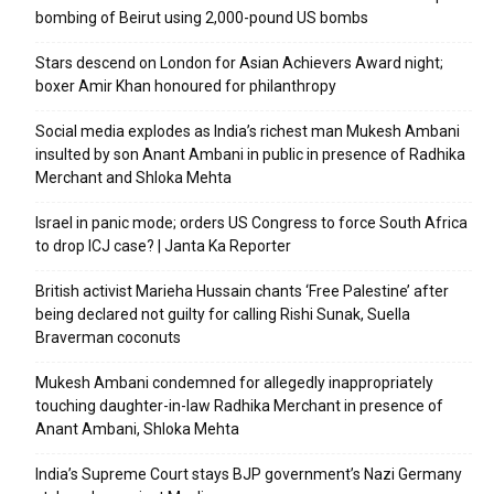
bombing of Beirut using 2,000-pound US bombs
Stars descend on London for Asian Achievers Award night;
boxer Amir Khan honoured for philanthropy
Social media explodes as India’s richest man Mukesh Ambani
insulted by son Anant Ambani in public in presence of Radhika
Merchant and Shloka Mehta
Israel in panic mode; orders US Congress to force South Africa
to drop ICJ case? | Janta Ka Reporter
British activist Marieha Hussain chants ‘Free Palestine’ after
being declared not guilty for calling Rishi Sunak, Suella
Braverman coconuts
Mukesh Ambani condemned for allegedly inappropriately
touching daughter-in-law Radhika Merchant in presence of
Anant Ambani, Shloka Mehta
India’s Supreme Court stays BJP government’s Nazi Germany