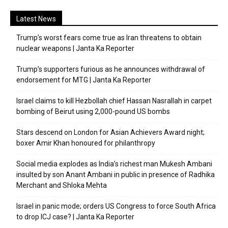
Latest News
Trump’s worst fears come true as Iran threatens to obtain
nuclear weapons | Janta Ka Reporter
Trump’s supporters furious as he announces withdrawal of
endorsement for MTG | Janta Ka Reporter
Israel claims to kill Hezbollah chief Hassan Nasrallah in carpet
bombing of Beirut using 2,000-pound US bombs
Stars descend on London for Asian Achievers Award night;
boxer Amir Khan honoured for philanthropy
Social media explodes as India’s richest man Mukesh Ambani
insulted by son Anant Ambani in public in presence of Radhika
Merchant and Shloka Mehta
Israel in panic mode; orders US Congress to force South Africa
to drop ICJ case? | Janta Ka Reporter