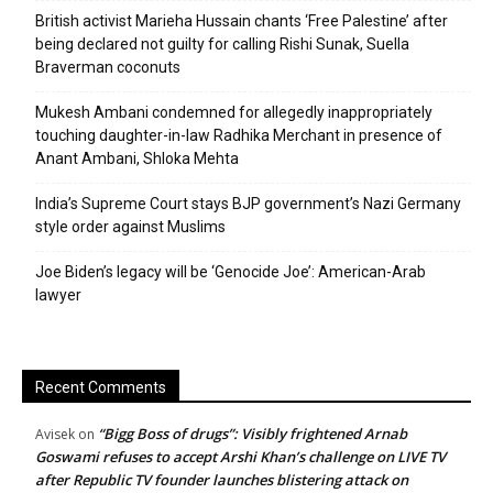
British activist Marieha Hussain chants ‘Free Palestine’ after
being declared not guilty for calling Rishi Sunak, Suella
Braverman coconuts
Mukesh Ambani condemned for allegedly inappropriately
touching daughter-in-law Radhika Merchant in presence of
Anant Ambani, Shloka Mehta
India’s Supreme Court stays BJP government’s Nazi Germany
style order against Muslims
Joe Biden’s legacy will be ‘Genocide Joe’: American-Arab
lawyer
Recent Comments
“Bigg Boss of drugs”: Visibly frightened Arnab
Avisek
on
Goswami refuses to accept Arshi Khan’s challenge on LIVE TV
after Republic TV founder launches blistering attack on