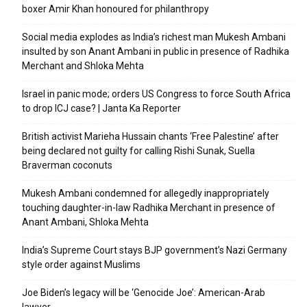
boxer Amir Khan honoured for philanthropy
Social media explodes as India’s richest man Mukesh Ambani
insulted by son Anant Ambani in public in presence of Radhika
Merchant and Shloka Mehta
Israel in panic mode; orders US Congress to force South Africa
to drop ICJ case? | Janta Ka Reporter
British activist Marieha Hussain chants ‘Free Palestine’ after
being declared not guilty for calling Rishi Sunak, Suella
Braverman coconuts
Mukesh Ambani condemned for allegedly inappropriately
touching daughter-in-law Radhika Merchant in presence of
Anant Ambani, Shloka Mehta
India’s Supreme Court stays BJP government’s Nazi Germany
style order against Muslims
Joe Biden’s legacy will be ‘Genocide Joe’: American-Arab