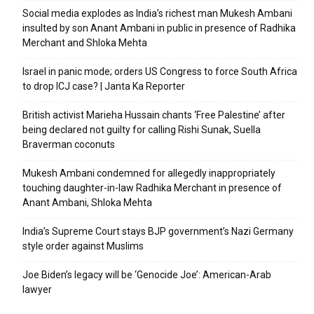
Social media explodes as India’s richest man Mukesh Ambani
insulted by son Anant Ambani in public in presence of Radhika
Merchant and Shloka Mehta
Israel in panic mode; orders US Congress to force South Africa
to drop ICJ case? | Janta Ka Reporter
British activist Marieha Hussain chants ‘Free Palestine’ after
being declared not guilty for calling Rishi Sunak, Suella
Braverman coconuts
Mukesh Ambani condemned for allegedly inappropriately
touching daughter-in-law Radhika Merchant in presence of
Anant Ambani, Shloka Mehta
India’s Supreme Court stays BJP government’s Nazi Germany
style order against Muslims
Joe Biden’s legacy will be ‘Genocide Joe’: American-Arab
lawyer