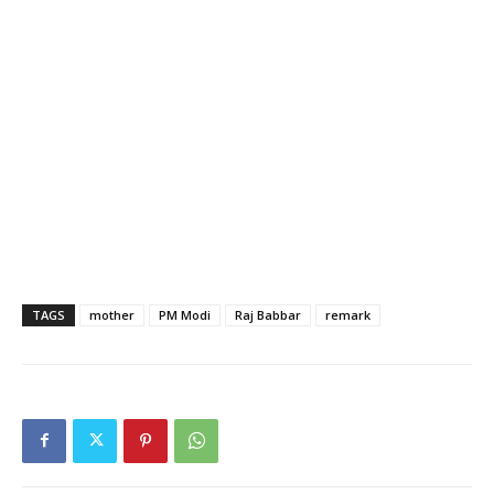
TAGS
mother
PM Modi
Raj Babbar
remark