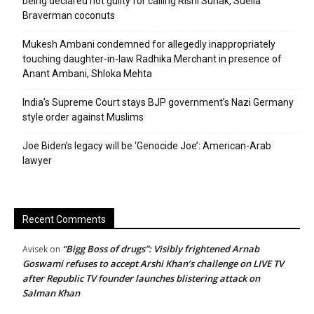
being declared not guilty for calling Rishi Sunak, Suella
Braverman coconuts
Mukesh Ambani condemned for allegedly inappropriately
touching daughter-in-law Radhika Merchant in presence of
Anant Ambani, Shloka Mehta
India’s Supreme Court stays BJP government’s Nazi Germany
style order against Muslims
Joe Biden’s legacy will be ‘Genocide Joe’: American-Arab
lawyer
Recent Comments
“Bigg Boss of drugs”: Visibly frightened Arnab
Avisek
on
Goswami refuses to accept Arshi Khan’s challenge on LIVE TV
after Republic TV founder launches blistering attack on
Salman Khan