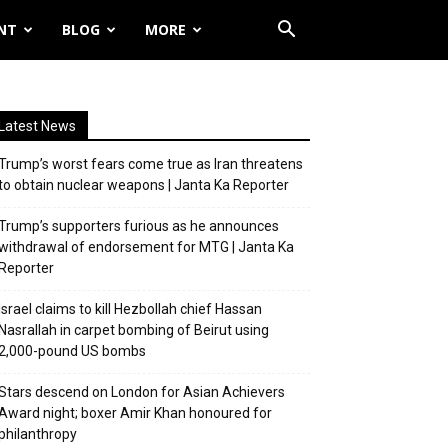
NT
BLOG
MORE
Latest News
Trump’s worst fears come true as Iran threatens
to obtain nuclear weapons | Janta Ka Reporter
Trump’s supporters furious as he announces
withdrawal of endorsement for MTG | Janta Ka
Reporter
Israel claims to kill Hezbollah chief Hassan
Nasrallah in carpet bombing of Beirut using
2,000-pound US bombs
Stars descend on London for Asian Achievers
Award night; boxer Amir Khan honoured for
philanthropy