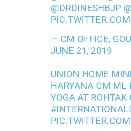
@DRDINESHBJP
@
PIC.TWITTER.CO
— CM OFFICE, GO
JUNE 21, 2019
UNION HOME MIN
HARYANA CM ML 
YOGA AT ROHTAK
#INTERNATIONAL
PIC.TWITTER.CO