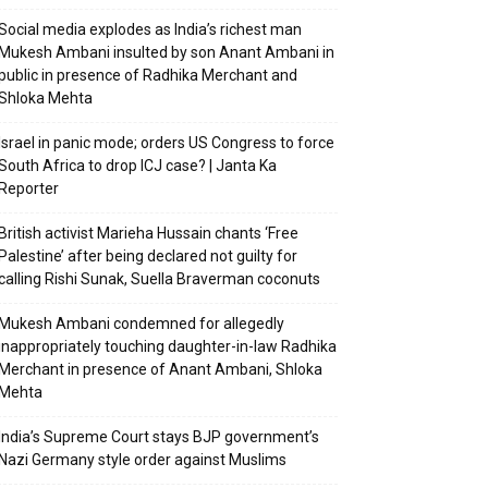
Social media explodes as India’s richest man
Mukesh Ambani insulted by son Anant Ambani in
public in presence of Radhika Merchant and
Shloka Mehta
Israel in panic mode; orders US Congress to force
South Africa to drop ICJ case? | Janta Ka
Reporter
British activist Marieha Hussain chants ‘Free
Palestine’ after being declared not guilty for
calling Rishi Sunak, Suella Braverman coconuts
Mukesh Ambani condemned for allegedly
inappropriately touching daughter-in-law Radhika
Merchant in presence of Anant Ambani, Shloka
Mehta
India’s Supreme Court stays BJP government’s
Nazi Germany style order against Muslims