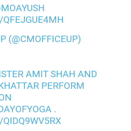
MOAYUSH
M/QFEJGUE4MH
UP (@CMOFFICEUP)
ISTER AMIT SHAH AND
KHATTAR PERFORM
 ON
DAYOFYOGA
.
M/QIDQ9WV5RX