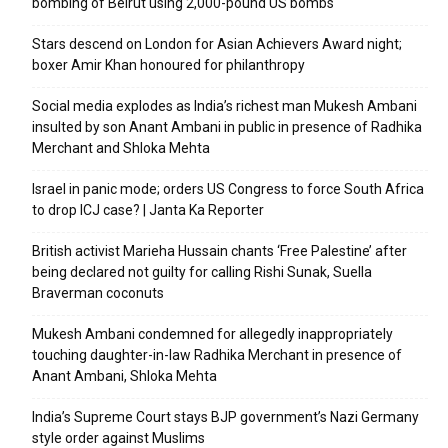
bombing of Beirut using 2,000-pound US bombs
Stars descend on London for Asian Achievers Award night;
boxer Amir Khan honoured for philanthropy
Social media explodes as India’s richest man Mukesh Ambani
insulted by son Anant Ambani in public in presence of Radhika
Merchant and Shloka Mehta
Israel in panic mode; orders US Congress to force South Africa
to drop ICJ case? | Janta Ka Reporter
British activist Marieha Hussain chants ‘Free Palestine’ after
being declared not guilty for calling Rishi Sunak, Suella
Braverman coconuts
Mukesh Ambani condemned for allegedly inappropriately
touching daughter-in-law Radhika Merchant in presence of
Anant Ambani, Shloka Mehta
India’s Supreme Court stays BJP government’s Nazi Germany
style order against Muslims