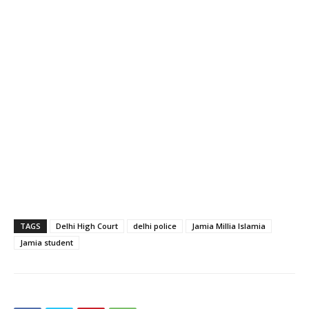
TAGS
Delhi High Court
delhi police
Jamia Millia Islamia
Jamia student