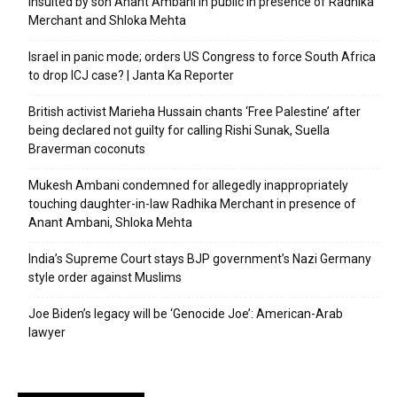
insulted by son Anant Ambani in public in presence of Radhika
Merchant and Shloka Mehta
Israel in panic mode; orders US Congress to force South Africa
to drop ICJ case? | Janta Ka Reporter
British activist Marieha Hussain chants ‘Free Palestine’ after
being declared not guilty for calling Rishi Sunak, Suella
Braverman coconuts
Mukesh Ambani condemned for allegedly inappropriately
touching daughter-in-law Radhika Merchant in presence of
Anant Ambani, Shloka Mehta
India’s Supreme Court stays BJP government’s Nazi Germany
style order against Muslims
Joe Biden’s legacy will be ‘Genocide Joe’: American-Arab
lawyer