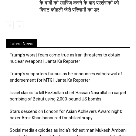
के दावों को खारिज करने के बाद प्रशंसकों को
विराट कोहली जैसे परिणामों का डर
Latest News
Trump’s worst fears come true as Iran threatens to obtain
nuclear weapons | Janta Ka Reporter
Trump’s supporters furious as he announces withdrawal of
endorsement for MTG | Janta Ka Reporter
Israel claims to kill Hezbollah chief Hassan Nasrallah in carpet
bombing of Beirut using 2,000-pound US bombs
Stars descend on London for Asian Achievers Award night;
boxer Amir Khan honoured for philanthropy
Social media explodes as India’s richest man Mukesh Ambani