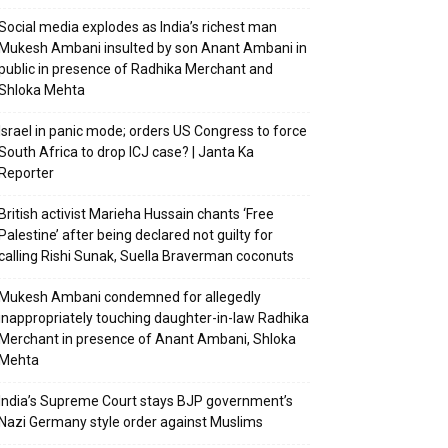
Social media explodes as India’s richest man
Mukesh Ambani insulted by son Anant Ambani in
public in presence of Radhika Merchant and
Shloka Mehta
Israel in panic mode; orders US Congress to force
South Africa to drop ICJ case? | Janta Ka
Reporter
British activist Marieha Hussain chants ‘Free
Palestine’ after being declared not guilty for
calling Rishi Sunak, Suella Braverman coconuts
Mukesh Ambani condemned for allegedly
inappropriately touching daughter-in-law Radhika
Merchant in presence of Anant Ambani, Shloka
Mehta
India’s Supreme Court stays BJP government’s
Nazi Germany style order against Muslims