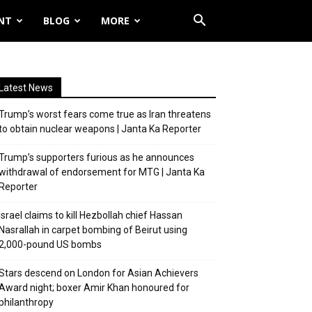
NT
BLOG
MORE
Latest News
Trump’s worst fears come true as Iran threatens
to obtain nuclear weapons | Janta Ka Reporter
Trump’s supporters furious as he announces
withdrawal of endorsement for MTG | Janta Ka
Reporter
Israel claims to kill Hezbollah chief Hassan
Nasrallah in carpet bombing of Beirut using
2,000-pound US bombs
Stars descend on London for Asian Achievers
Award night; boxer Amir Khan honoured for
philanthropy