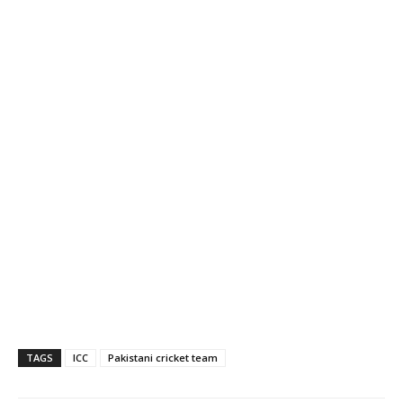
TAGS
ICC
Pakistani cricket team