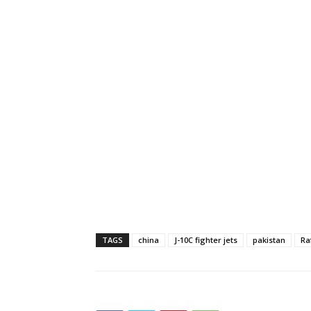
TAGS
china
J-10C fighter jets
pakistan
Ra