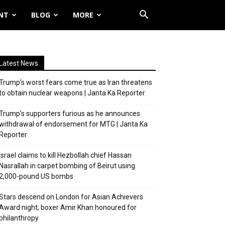
NT
BLOG
MORE
Latest News
Trump’s worst fears come true as Iran threatens
to obtain nuclear weapons | Janta Ka Reporter
Trump’s supporters furious as he announces
withdrawal of endorsement for MTG | Janta Ka
Reporter
Israel claims to kill Hezbollah chief Hassan
Nasrallah in carpet bombing of Beirut using
2,000-pound US bombs
Stars descend on London for Asian Achievers
Award night; boxer Amir Khan honoured for
philanthropy