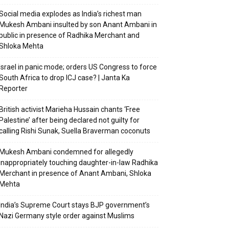
Social media explodes as India’s richest man
Mukesh Ambani insulted by son Anant Ambani in
public in presence of Radhika Merchant and
Shloka Mehta
Israel in panic mode; orders US Congress to force
South Africa to drop ICJ case? | Janta Ka
Reporter
British activist Marieha Hussain chants ‘Free
Palestine’ after being declared not guilty for
calling Rishi Sunak, Suella Braverman coconuts
Mukesh Ambani condemned for allegedly
inappropriately touching daughter-in-law Radhika
Merchant in presence of Anant Ambani, Shloka
Mehta
India’s Supreme Court stays BJP government’s
Nazi Germany style order against Muslims