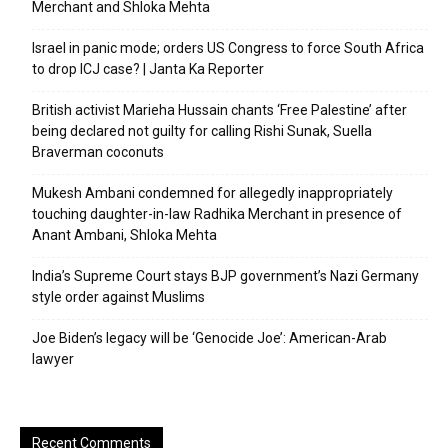
Merchant and Shloka Mehta
Israel in panic mode; orders US Congress to force South Africa
to drop ICJ case? | Janta Ka Reporter
British activist Marieha Hussain chants ‘Free Palestine’ after
being declared not guilty for calling Rishi Sunak, Suella
Braverman coconuts
Mukesh Ambani condemned for allegedly inappropriately
touching daughter-in-law Radhika Merchant in presence of
Anant Ambani, Shloka Mehta
India’s Supreme Court stays BJP government’s Nazi Germany
style order against Muslims
Joe Biden’s legacy will be ‘Genocide Joe’: American-Arab
lawyer
Recent Comments