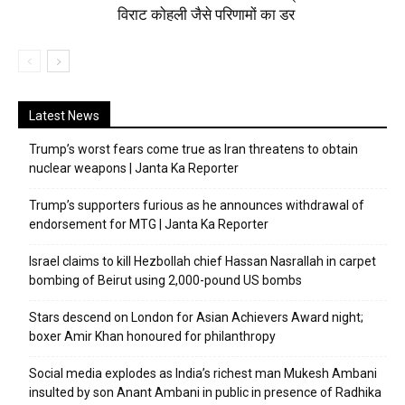
विराट कोहली जैसे परिणामों का डर
Latest News
Trump’s worst fears come true as Iran threatens to obtain
nuclear weapons | Janta Ka Reporter
Trump’s supporters furious as he announces withdrawal of
endorsement for MTG | Janta Ka Reporter
Israel claims to kill Hezbollah chief Hassan Nasrallah in carpet
bombing of Beirut using 2,000-pound US bombs
Stars descend on London for Asian Achievers Award night;
boxer Amir Khan honoured for philanthropy
Social media explodes as India’s richest man Mukesh Ambani
insulted by son Anant Ambani in public in presence of Radhika