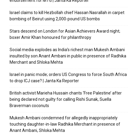
endorsement for MTG | Janta Ka Reporter
Israel claims to kill Hezbollah chief Hassan Nasrallah in carpet
bombing of Beirut using 2,000-pound US bombs
Stars descend on London for Asian Achievers Award night;
boxer Amir Khan honoured for philanthropy
Social media explodes as India’s richest man Mukesh Ambani
insulted by son Anant Ambani in public in presence of Radhika
Merchant and Shloka Mehta
Israel in panic mode; orders US Congress to force South Africa
to drop ICJ case? | Janta Ka Reporter
British activist Marieha Hussain chants ‘Free Palestine’ after
being declared not guilty for calling Rishi Sunak, Suella
Braverman coconuts
Mukesh Ambani condemned for allegedly inappropriately
touching daughter-in-law Radhika Merchant in presence of
Anant Ambani, Shloka Mehta