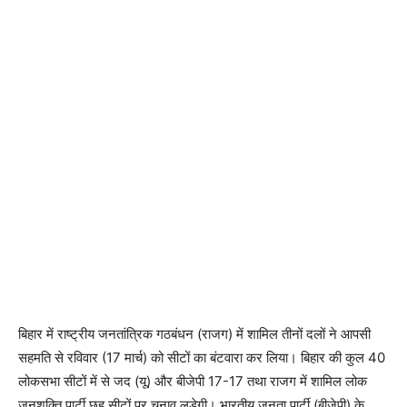
बिहार में राष्ट्रीय जनतांत्रिक गठबंधन (राजग) में शामिल तीनों दलों ने आपसी
सहमति से रविवार (17 मार्च) को सीटों का बंटवारा कर लिया। बिहार की कुल 40
लोकसभा सीटों में से जद (यू) और बीजेपी 17-17 तथा राजग में शामिल लोक
जनशक्ति पार्टी छह सीटों पर चुनाव लड़ेगी। भारतीय जनता पार्टी (बीजेपी) के