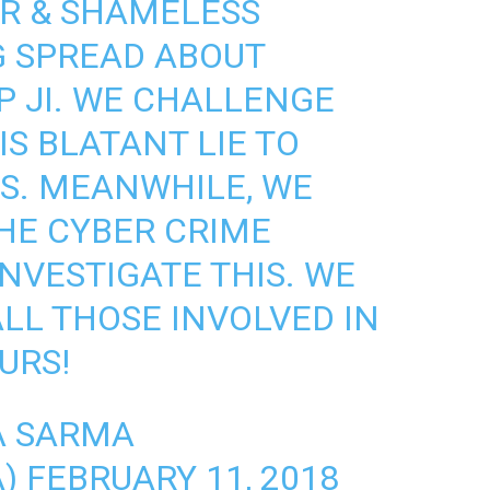
R & SHAMELESS
G SPREAD ABOUT
P
JI. WE CHALLENGE
S BLATANT LIE TO
S. MEANWHILE, WE
HE CYBER CRIME
NVESTIGATE THIS. WE
ALL THOSE INVOLVED IN
URS!
A SARMA
A)
FEBRUARY 11, 2018