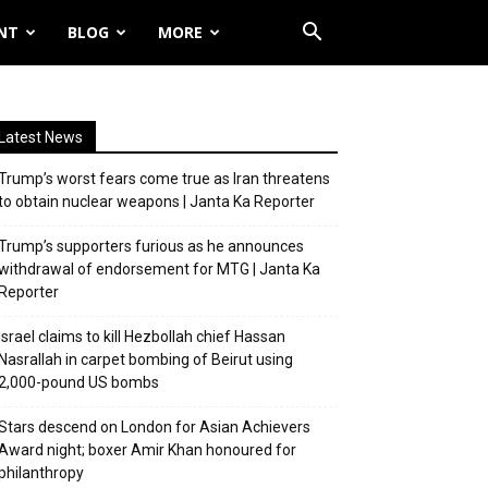
NT
BLOG
MORE
Latest News
Trump’s worst fears come true as Iran threatens
to obtain nuclear weapons | Janta Ka Reporter
Trump’s supporters furious as he announces
withdrawal of endorsement for MTG | Janta Ka
Reporter
Israel claims to kill Hezbollah chief Hassan
Nasrallah in carpet bombing of Beirut using
2,000-pound US bombs
Stars descend on London for Asian Achievers
Award night; boxer Amir Khan honoured for
philanthropy