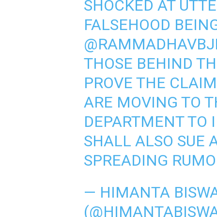
SHOCKED AT UTTE
FALSEHOOD BEIN
@RAMMADHAVBJ
THOSE BEHIND THI
PROVE THE CLAIM
ARE MOVING TO T
DEPARTMENT TO I
SHALL ALSO SUE 
SPREADING RUMO
— HIMANTA BISW
(@HIMANTABISW