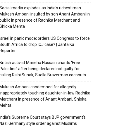
Social media explodes as India’s richest man
Mukesh Ambani insulted by son Anant Ambani in
public in presence of Radhika Merchant and
Shloka Mehta
Israel in panic mode; orders US Congress to force
South Africa to drop ICJ case? | Janta Ka
Reporter
British activist Marieha Hussain chants ‘Free
Palestine’ after being declared not guilty for
calling Rishi Sunak, Suella Braverman coconuts
Mukesh Ambani condemned for allegedly
inappropriately touching daughter-in-law Radhika
Merchant in presence of Anant Ambani, Shloka
Mehta
India’s Supreme Court stays BJP government’s
Nazi Germany style order against Muslims