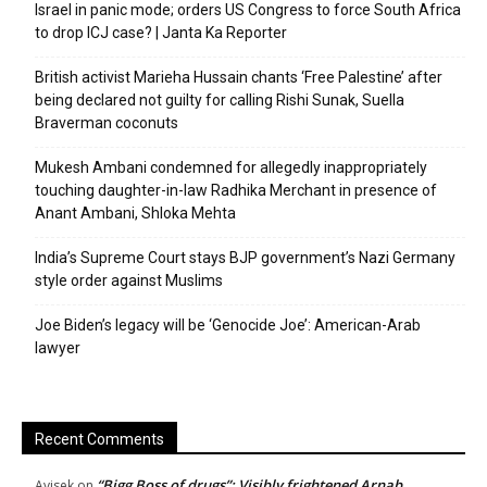
Israel in panic mode; orders US Congress to force South Africa
to drop ICJ case? | Janta Ka Reporter
British activist Marieha Hussain chants ‘Free Palestine’ after
being declared not guilty for calling Rishi Sunak, Suella
Braverman coconuts
Mukesh Ambani condemned for allegedly inappropriately
touching daughter-in-law Radhika Merchant in presence of
Anant Ambani, Shloka Mehta
India’s Supreme Court stays BJP government’s Nazi Germany
style order against Muslims
Joe Biden’s legacy will be ‘Genocide Joe’: American-Arab
lawyer
Recent Comments
“Bigg Boss of drugs”: Visibly frightened Arnab
Avisek
on