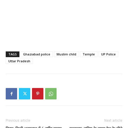
TAGS
Ghaziabad police
Muslim child
Temple
UP Police
Uttar Pradesh
Previous article
Next article