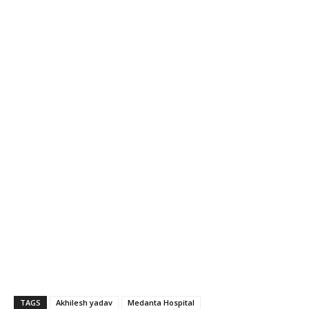
TAGS
Akhilesh yadav
Medanta Hospital