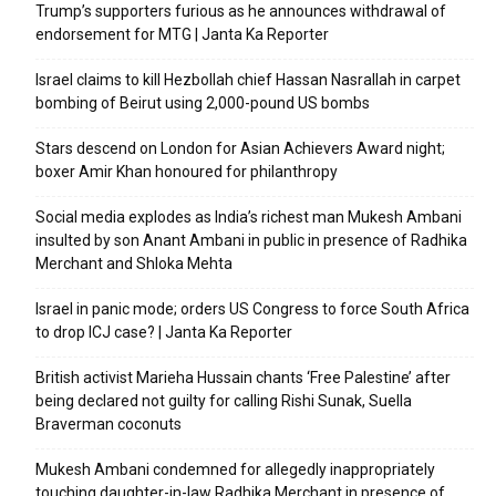
Trump’s supporters furious as he announces withdrawal of
endorsement for MTG | Janta Ka Reporter
Israel claims to kill Hezbollah chief Hassan Nasrallah in carpet
bombing of Beirut using 2,000-pound US bombs
Stars descend on London for Asian Achievers Award night;
boxer Amir Khan honoured for philanthropy
Social media explodes as India’s richest man Mukesh Ambani
insulted by son Anant Ambani in public in presence of Radhika
Merchant and Shloka Mehta
Israel in panic mode; orders US Congress to force South Africa
to drop ICJ case? | Janta Ka Reporter
British activist Marieha Hussain chants ‘Free Palestine’ after
being declared not guilty for calling Rishi Sunak, Suella
Braverman coconuts
Mukesh Ambani condemned for allegedly inappropriately
touching daughter-in-law Radhika Merchant in presence of