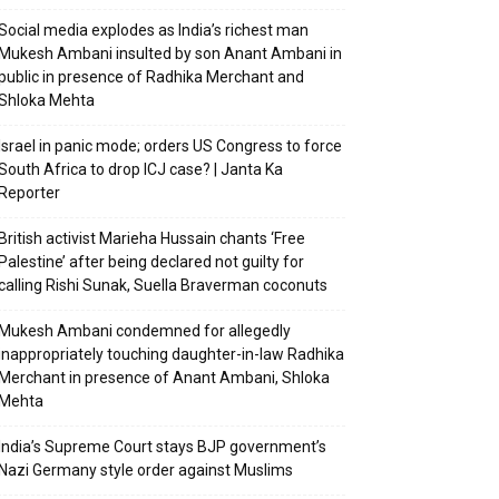
Social media explodes as India’s richest man
Mukesh Ambani insulted by son Anant Ambani in
public in presence of Radhika Merchant and
Shloka Mehta
Israel in panic mode; orders US Congress to force
South Africa to drop ICJ case? | Janta Ka
Reporter
British activist Marieha Hussain chants ‘Free
Palestine’ after being declared not guilty for
calling Rishi Sunak, Suella Braverman coconuts
Mukesh Ambani condemned for allegedly
inappropriately touching daughter-in-law Radhika
Merchant in presence of Anant Ambani, Shloka
Mehta
India’s Supreme Court stays BJP government’s
Nazi Germany style order against Muslims