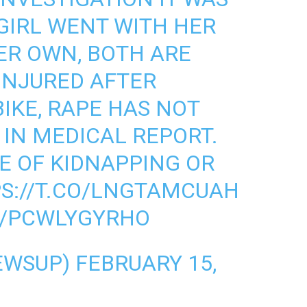
GIRL WENT WITH HER
ER OWN, BOTH ARE
 INJURED AFTER
IKE, RAPE HAS NOT
IN MEDICAL REPORT.
SE OF KIDNAPPING OR
S://T.CO/LNGTAMCUAH
M/PCWLYGYRHO
EWSUP)
FEBRUARY 15,