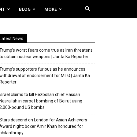
NT
BLOG
MORE
Latest News
Trump’s worst fears come true as Iran threatens
to obtain nuclear weapons | Janta Ka Reporter
Trump’s supporters furious as he announces
withdrawal of endorsement for MTG | Janta Ka
Reporter
Israel claims to kill Hezbollah chief Hassan
Nasrallah in carpet bombing of Beirut using
2,000-pound US bombs
Stars descend on London for Asian Achievers
Award night; boxer Amir Khan honoured for
philanthropy