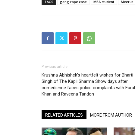
TAGS
gang-rape case
MBA student
Meerut
Previous article
Krushna Abhishek’s heartfelt wishes for Bharti
Singh of The Kapil Sharma Show days after
comedienne faces police complaints with Fara
Khan and Raveena Tandon
RELATED ARTICLES
MORE FROM AUTHOR