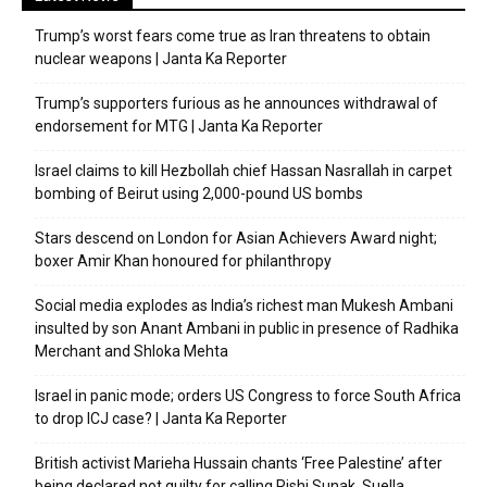
Trump’s worst fears come true as Iran threatens to obtain
nuclear weapons | Janta Ka Reporter
Trump’s supporters furious as he announces withdrawal of
endorsement for MTG | Janta Ka Reporter
Israel claims to kill Hezbollah chief Hassan Nasrallah in carpet
bombing of Beirut using 2,000-pound US bombs
Stars descend on London for Asian Achievers Award night;
boxer Amir Khan honoured for philanthropy
Social media explodes as India’s richest man Mukesh Ambani
insulted by son Anant Ambani in public in presence of Radhika
Merchant and Shloka Mehta
Israel in panic mode; orders US Congress to force South Africa
to drop ICJ case? | Janta Ka Reporter
British activist Marieha Hussain chants ‘Free Palestine’ after
being declared not guilty for calling Rishi Sunak, Suella