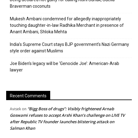
Braverman coconuts
Mukesh Ambani condemned for allegedly inappropriately
touching daughter-in-law Radhika Merchant in presence of
Anant Ambani, Shloka Mehta
India’s Supreme Court stays BJP government’s Nazi Germany
style order against Muslims
Joe Biden’s legacy will be ‘Genocide Joe’: American-Arab
lawyer
Recent Comments
“Bigg Boss of drugs”: Visibly frightened Arnab
Avisek
on
Goswami refuses to accept Arshi Khan’s challenge on LIVE TV
after Republic TV founder launches blistering attack on
Salman Khan