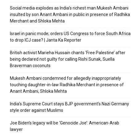
Social media explodes as India’s richest man Mukesh Ambani
insulted by son Anant Ambani in public in presence of Radhika
Merchant and Shloka Mehta
Israel in panic mode; orders US Congress to force South Africa
to drop ICJ case? | Janta Ka Reporter
British activist Marieha Hussain chants ‘Free Palestine’ after
being declared not guilty for calling Rishi Sunak, Suella
Braverman coconuts
Mukesh Ambani condemned for allegedly inappropriately
touching daughter-in-law Radhika Merchant in presence of
Anant Ambani, Shloka Mehta
India’s Supreme Court stays BJP government’s Nazi Germany
style order against Muslims
Joe Biden’s legacy will be ‘Genocide Joe’: American-Arab
lawyer