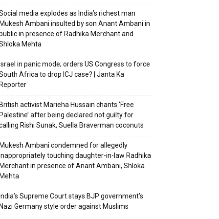
Social media explodes as India’s richest man
Mukesh Ambani insulted by son Anant Ambani in
public in presence of Radhika Merchant and
Shloka Mehta
Israel in panic mode; orders US Congress to force
South Africa to drop ICJ case? | Janta Ka
Reporter
British activist Marieha Hussain chants ‘Free
Palestine’ after being declared not guilty for
calling Rishi Sunak, Suella Braverman coconuts
Mukesh Ambani condemned for allegedly
inappropriately touching daughter-in-law Radhika
Merchant in presence of Anant Ambani, Shloka
Mehta
India’s Supreme Court stays BJP government’s
Nazi Germany style order against Muslims