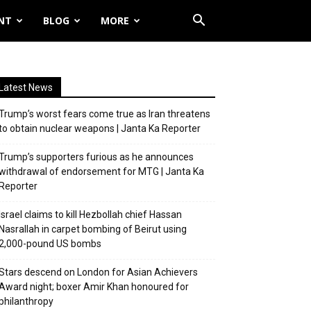
NT
BLOG
MORE
Latest News
Trump’s worst fears come true as Iran threatens
to obtain nuclear weapons | Janta Ka Reporter
Trump’s supporters furious as he announces
withdrawal of endorsement for MTG | Janta Ka
Reporter
Israel claims to kill Hezbollah chief Hassan
Nasrallah in carpet bombing of Beirut using
2,000-pound US bombs
Stars descend on London for Asian Achievers
Award night; boxer Amir Khan honoured for
philanthropy