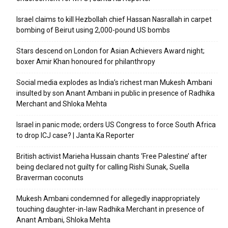
Israel claims to kill Hezbollah chief Hassan Nasrallah in carpet
bombing of Beirut using 2,000-pound US bombs
Stars descend on London for Asian Achievers Award night;
boxer Amir Khan honoured for philanthropy
Social media explodes as India’s richest man Mukesh Ambani
insulted by son Anant Ambani in public in presence of Radhika
Merchant and Shloka Mehta
Israel in panic mode; orders US Congress to force South Africa
to drop ICJ case? | Janta Ka Reporter
British activist Marieha Hussain chants ‘Free Palestine’ after
being declared not guilty for calling Rishi Sunak, Suella
Braverman coconuts
Mukesh Ambani condemned for allegedly inappropriately
touching daughter-in-law Radhika Merchant in presence of
Anant Ambani, Shloka Mehta