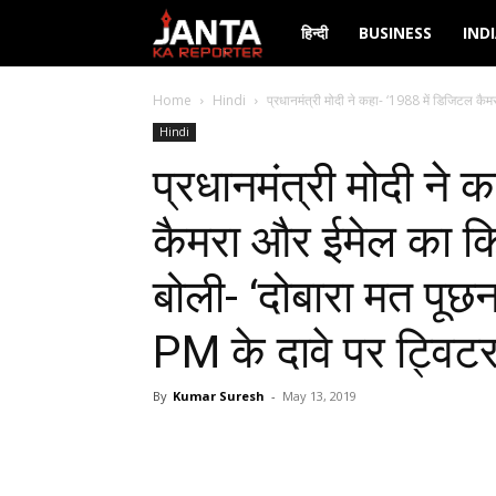
Janta
हिन्दी
BUSINESS
IND
Ka
Home
Hindi
प्रधानमंत्री मोदी ने कहा- ‘1988 में डिजिटल कै
Hindi
Reporter
प्रधानमंत्री मोदी ने
कैमरा और ईमेल का किय
बोली- ‘दोबारा मत पूछना
PM के दावे पर ट्विटर
By
Kumar Suresh
-
May 13, 2019