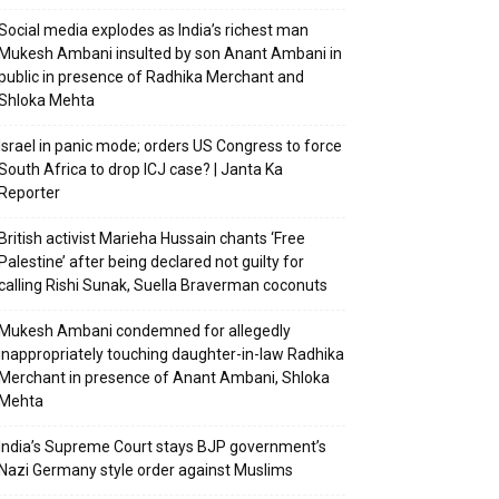
Social media explodes as India’s richest man
Mukesh Ambani insulted by son Anant Ambani in
public in presence of Radhika Merchant and
Shloka Mehta
Israel in panic mode; orders US Congress to force
South Africa to drop ICJ case? | Janta Ka
Reporter
British activist Marieha Hussain chants ‘Free
Palestine’ after being declared not guilty for
calling Rishi Sunak, Suella Braverman coconuts
Mukesh Ambani condemned for allegedly
inappropriately touching daughter-in-law Radhika
Merchant in presence of Anant Ambani, Shloka
Mehta
India’s Supreme Court stays BJP government’s
Nazi Germany style order against Muslims