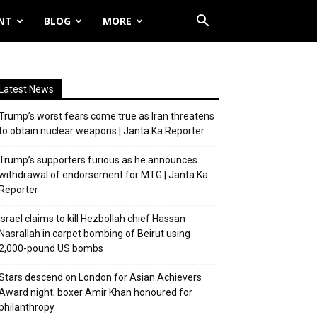
NT
BLOG
MORE
Latest News
Trump’s worst fears come true as Iran threatens
to obtain nuclear weapons | Janta Ka Reporter
Trump’s supporters furious as he announces
withdrawal of endorsement for MTG | Janta Ka
Reporter
Israel claims to kill Hezbollah chief Hassan
Nasrallah in carpet bombing of Beirut using
2,000-pound US bombs
Stars descend on London for Asian Achievers
Award night; boxer Amir Khan honoured for
philanthropy