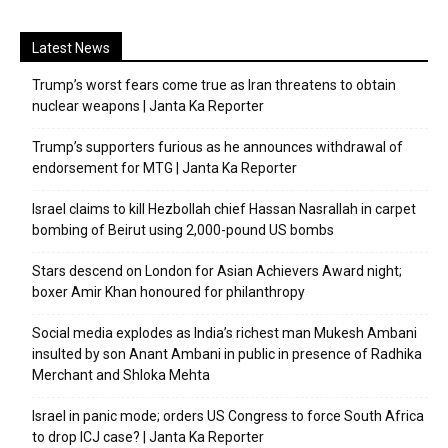
Latest News
Trump’s worst fears come true as Iran threatens to obtain
nuclear weapons | Janta Ka Reporter
Trump’s supporters furious as he announces withdrawal of
endorsement for MTG | Janta Ka Reporter
Israel claims to kill Hezbollah chief Hassan Nasrallah in carpet
bombing of Beirut using 2,000-pound US bombs
Stars descend on London for Asian Achievers Award night;
boxer Amir Khan honoured for philanthropy
Social media explodes as India’s richest man Mukesh Ambani
insulted by son Anant Ambani in public in presence of Radhika
Merchant and Shloka Mehta
Israel in panic mode; orders US Congress to force South Africa
to drop ICJ case? | Janta Ka Reporter