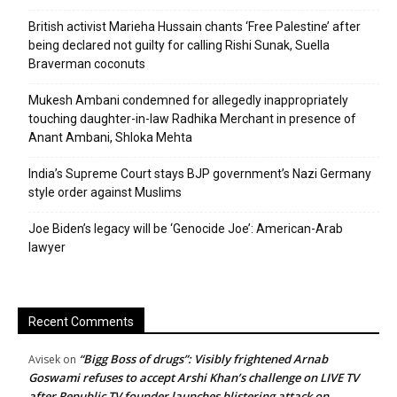
British activist Marieha Hussain chants ‘Free Palestine’ after
being declared not guilty for calling Rishi Sunak, Suella
Braverman coconuts
Mukesh Ambani condemned for allegedly inappropriately
touching daughter-in-law Radhika Merchant in presence of
Anant Ambani, Shloka Mehta
India’s Supreme Court stays BJP government’s Nazi Germany
style order against Muslims
Joe Biden’s legacy will be ‘Genocide Joe’: American-Arab
lawyer
Recent Comments
“Bigg Boss of drugs”: Visibly frightened Arnab
Avisek
on
Goswami refuses to accept Arshi Khan’s challenge on LIVE TV
after Republic TV founder launches blistering attack on