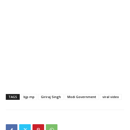
TAGS
bjp mp
Giriraj Singh
Modi Government
viral video