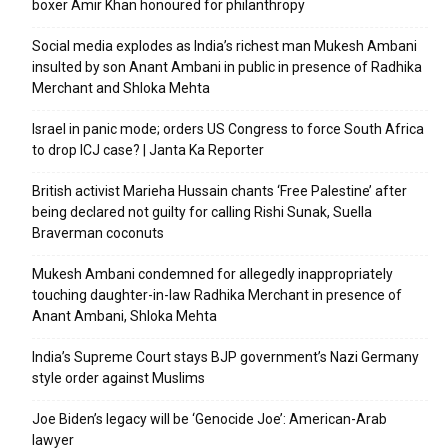
boxer Amir Khan honoured for philanthropy
Social media explodes as India’s richest man Mukesh Ambani
insulted by son Anant Ambani in public in presence of Radhika
Merchant and Shloka Mehta
Israel in panic mode; orders US Congress to force South Africa
to drop ICJ case? | Janta Ka Reporter
British activist Marieha Hussain chants ‘Free Palestine’ after
being declared not guilty for calling Rishi Sunak, Suella
Braverman coconuts
Mukesh Ambani condemned for allegedly inappropriately
touching daughter-in-law Radhika Merchant in presence of
Anant Ambani, Shloka Mehta
India’s Supreme Court stays BJP government’s Nazi Germany
style order against Muslims
Joe Biden’s legacy will be ‘Genocide Joe’: American-Arab
lawyer