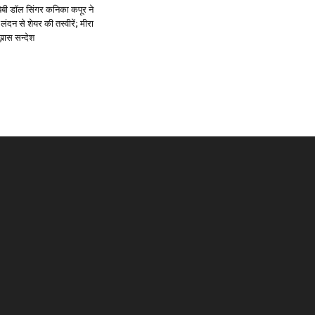
ें: बेबी डॉल सिंगर कनिका कपूर ने
लंदन से शेयर की तस्वीरें; मीरा
 ख़ास सन्देश