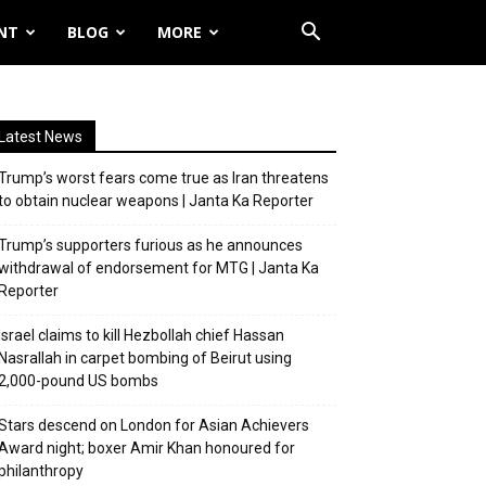
NT
BLOG
MORE
Latest News
Trump’s worst fears come true as Iran threatens
to obtain nuclear weapons | Janta Ka Reporter
Trump’s supporters furious as he announces
withdrawal of endorsement for MTG | Janta Ka
Reporter
Israel claims to kill Hezbollah chief Hassan
Nasrallah in carpet bombing of Beirut using
2,000-pound US bombs
Stars descend on London for Asian Achievers
Award night; boxer Amir Khan honoured for
philanthropy