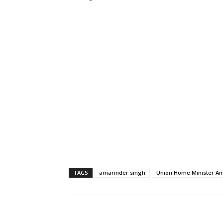
TAGS
amarinder singh
Union Home Minister Am