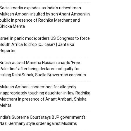
Social media explodes as India’s richest man
Mukesh Ambani insulted by son Anant Ambani in
public in presence of Radhika Merchant and
Shloka Mehta
Israel in panic mode; orders US Congress to force
South Africa to drop ICJ case? | Janta Ka
Reporter
British activist Marieha Hussain chants ‘Free
Palestine’ after being declared not guilty for
calling Rishi Sunak, Suella Braverman coconuts
Mukesh Ambani condemned for allegedly
inappropriately touching daughter-in-law Radhika
Merchant in presence of Anant Ambani, Shloka
Mehta
India’s Supreme Court stays BJP government’s
Nazi Germany style order against Muslims