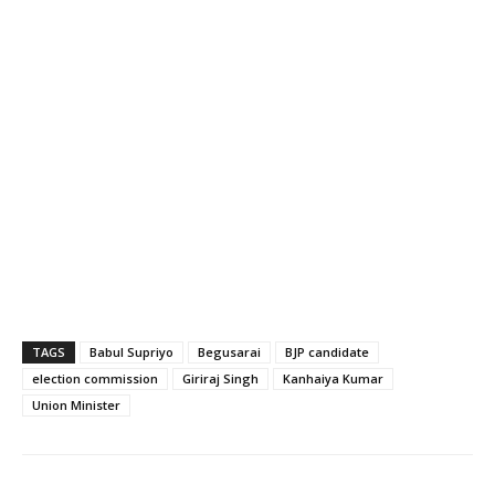
TAGS
Babul Supriyo
Begusarai
BJP candidate
election commission
Giriraj Singh
Kanhaiya Kumar
Union Minister