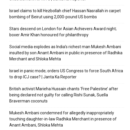
Israel claims to kill Hezbollah chief Hassan Nasrallah in carpet
bombing of Beirut using 2,000-pound US bombs
Stars descend on London for Asian Achievers Award night;
boxer Amir Khan honoured for philanthropy
Social media explodes as India’s richest man Mukesh Ambani
insulted by son Anant Ambani in public in presence of Radhika
Merchant and Shloka Mehta
Israel in panic mode; orders US Congress to force South Africa
to drop ICJ case? | Janta Ka Reporter
British activist Marieha Hussain chants ‘Free Palestine’ after
being declared not guilty for calling Rishi Sunak, Suella
Braverman coconuts
Mukesh Ambani condemned for allegedly inappropriately
touching daughter-in-law Radhika Merchant in presence of
Anant Ambani, Shloka Mehta