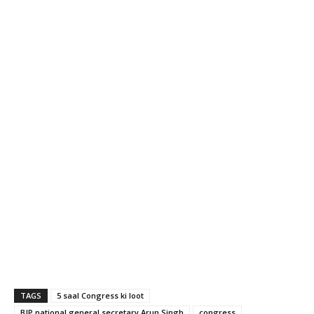
TAGS
5 saal Congress ki loot
BJP national general secretary Arun Singh
congress