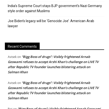
India’s Supreme Court stays BJP government’s Nazi Germany
style order against Muslims
Joe Biden’s legacy will be ‘Genocide Joe’: American-Arab
lawyer
Recent Comments
“Bigg Boss of drugs”: Visibly frightened Arnab
Avisek
on
Goswami refuses to accept Arshi Khan’s challenge on LIVE TV
after Republic TV founder launches blistering attack on
Salman Khan
“Bigg Boss of drugs”: Visibly frightened Arnab
Avisek
on
Goswami refuses to accept Arshi Khan’s challenge on LIVE TV
after Republic TV founder launches blistering attack on
Salman Khan
“Bigg Boss of drugs”: Visibly frightened Arnab Goswami
Pixi
on