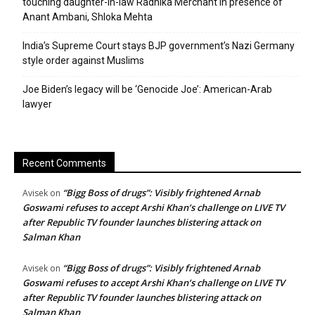
touching daughter-in-law Radhika Merchant in presence of
Anant Ambani, Shloka Mehta
India’s Supreme Court stays BJP government’s Nazi Germany
style order against Muslims
Joe Biden’s legacy will be ‘Genocide Joe’: American-Arab
lawyer
Recent Comments
“Bigg Boss of drugs”: Visibly frightened Arnab
Avisek
on
Goswami refuses to accept Arshi Khan’s challenge on LIVE TV
after Republic TV founder launches blistering attack on
Salman Khan
“Bigg Boss of drugs”: Visibly frightened Arnab
Avisek
on
Goswami refuses to accept Arshi Khan’s challenge on LIVE TV
after Republic TV founder launches blistering attack on
Salman Khan