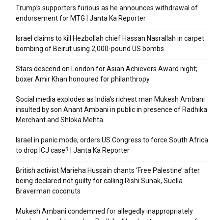
Trump’s supporters furious as he announces withdrawal of
endorsement for MTG | Janta Ka Reporter
Israel claims to kill Hezbollah chief Hassan Nasrallah in carpet
bombing of Beirut using 2,000-pound US bombs
Stars descend on London for Asian Achievers Award night;
boxer Amir Khan honoured for philanthropy
Social media explodes as India’s richest man Mukesh Ambani
insulted by son Anant Ambani in public in presence of Radhika
Merchant and Shloka Mehta
Israel in panic mode; orders US Congress to force South Africa
to drop ICJ case? | Janta Ka Reporter
British activist Marieha Hussain chants ‘Free Palestine’ after
being declared not guilty for calling Rishi Sunak, Suella
Braverman coconuts
Mukesh Ambani condemned for allegedly inappropriately