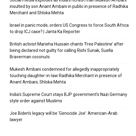
insulted by son Anant Ambani in public in presence of Radhika
Merchant and Shloka Mehta
Israel in panic mode; orders US Congress to force South Africa
to drop ICJ case? | Janta Ka Reporter
British activist Marieha Hussain chants ‘Free Palestine’ after
being declared not guilty for calling Rishi Sunak, Suella
Braverman coconuts
Mukesh Ambani condemned for allegedly inappropriately
touching daughter-in-law Radhika Merchant in presence of
Anant Ambani, Shloka Mehta
India’s Supreme Court stays BJP government’s Nazi Germany
style order against Muslims
Joe Biden’s legacy will be ‘Genocide Joe’: American-Arab
lawyer