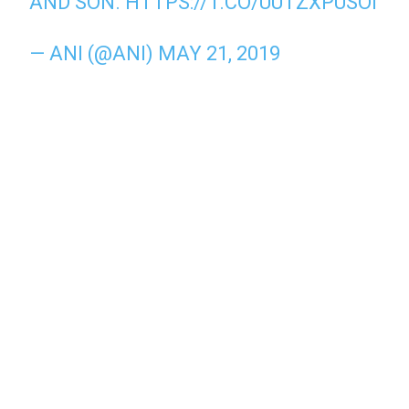
AND SON.
HTTPS://T.CO/UUTZXPUSOI
— ANI (@ANI)
MAY 21, 2019