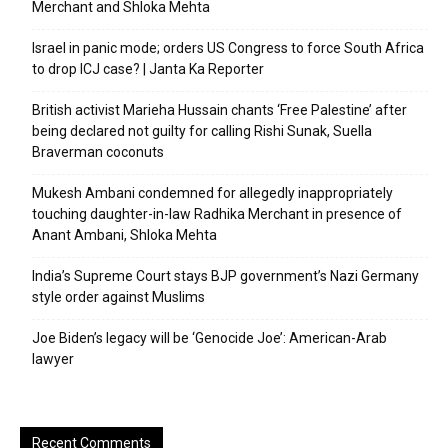
Merchant and Shloka Mehta
Israel in panic mode; orders US Congress to force South Africa
to drop ICJ case? | Janta Ka Reporter
British activist Marieha Hussain chants ‘Free Palestine’ after
being declared not guilty for calling Rishi Sunak, Suella
Braverman coconuts
Mukesh Ambani condemned for allegedly inappropriately
touching daughter-in-law Radhika Merchant in presence of
Anant Ambani, Shloka Mehta
India’s Supreme Court stays BJP government’s Nazi Germany
style order against Muslims
Joe Biden’s legacy will be ‘Genocide Joe’: American-Arab
lawyer
Recent Comments