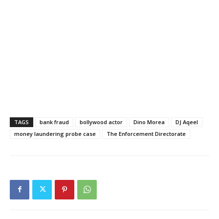
TAGS
bank fraud
bollywood actor
Dino Morea
DJ Aqeel
money laundering probe case
The Enforcement Directorate