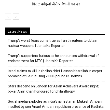
विराट कोहली जैसे परिणामों का डर
Latest News
Trump’s worst fears come true as Iran threatens to obtain
nuclear weapons | Janta Ka Reporter
Trump’s supporters furious as he announces withdrawal of
endorsement for MTG | Janta Ka Reporter
Israel claims to kill Hezbollah chief Hassan Nasrallah in carpet
bombing of Beirut using 2,000-pound US bombs
Stars descend on London for Asian Achievers Award night;
boxer Amir Khan honoured for philanthropy
Social media explodes as India’s richest man Mukesh Ambani
insulted by son Anant Ambani in public in presence of Radhika