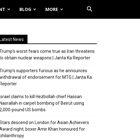
NT
BLOG
MORE
Latest News
Trump’s worst fears come true as Iran threatens
to obtain nuclear weapons | Janta Ka Reporter
Trump’s supporters furious as he announces
withdrawal of endorsement for MTG | Janta Ka
Reporter
Israel claims to kill Hezbollah chief Hassan
Nasrallah in carpet bombing of Beirut using
2,000-pound US bombs
Stars descend on London for Asian Achievers
Award night; boxer Amir Khan honoured for
philanthropy