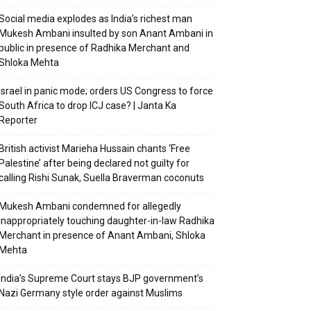
Social media explodes as India’s richest man
Mukesh Ambani insulted by son Anant Ambani in
public in presence of Radhika Merchant and
Shloka Mehta
Israel in panic mode; orders US Congress to force
South Africa to drop ICJ case? | Janta Ka
Reporter
British activist Marieha Hussain chants ‘Free
Palestine’ after being declared not guilty for
calling Rishi Sunak, Suella Braverman coconuts
Mukesh Ambani condemned for allegedly
inappropriately touching daughter-in-law Radhika
Merchant in presence of Anant Ambani, Shloka
Mehta
India’s Supreme Court stays BJP government’s
Nazi Germany style order against Muslims