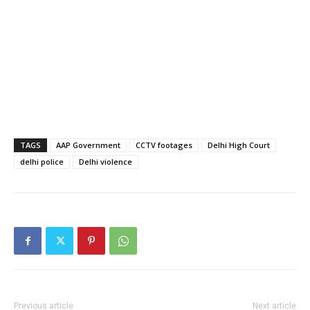
TAGS
AAP Government
CCTV footages
Delhi High Court
delhi police
Delhi violence
Previous article
Next article