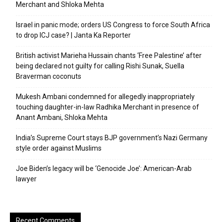
Merchant and Shloka Mehta
Israel in panic mode; orders US Congress to force South Africa
to drop ICJ case? | Janta Ka Reporter
British activist Marieha Hussain chants ‘Free Palestine’ after
being declared not guilty for calling Rishi Sunak, Suella
Braverman coconuts
Mukesh Ambani condemned for allegedly inappropriately
touching daughter-in-law Radhika Merchant in presence of
Anant Ambani, Shloka Mehta
India’s Supreme Court stays BJP government’s Nazi Germany
style order against Muslims
Joe Biden’s legacy will be ‘Genocide Joe’: American-Arab
lawyer
Recent Comments