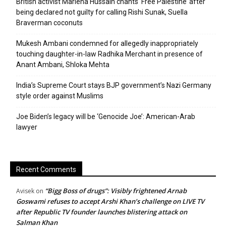
British activist Marieha Hussain chants ‘Free Palestine’ after
being declared not guilty for calling Rishi Sunak, Suella
Braverman coconuts
Mukesh Ambani condemned for allegedly inappropriately
touching daughter-in-law Radhika Merchant in presence of
Anant Ambani, Shloka Mehta
India’s Supreme Court stays BJP government’s Nazi Germany
style order against Muslims
Joe Biden’s legacy will be ‘Genocide Joe’: American-Arab
lawyer
Recent Comments
“Bigg Boss of drugs”: Visibly frightened Arnab
Avisek
on
Goswami refuses to accept Arshi Khan’s challenge on LIVE TV
after Republic TV founder launches blistering attack on
Salman Khan