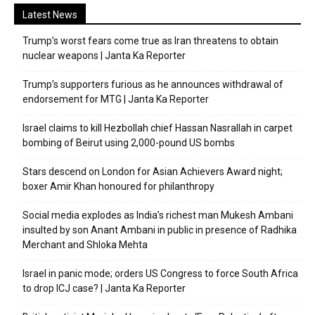
Latest News
Trump’s worst fears come true as Iran threatens to obtain
nuclear weapons | Janta Ka Reporter
Trump’s supporters furious as he announces withdrawal of
endorsement for MTG | Janta Ka Reporter
Israel claims to kill Hezbollah chief Hassan Nasrallah in carpet
bombing of Beirut using 2,000-pound US bombs
Stars descend on London for Asian Achievers Award night;
boxer Amir Khan honoured for philanthropy
Social media explodes as India’s richest man Mukesh Ambani
insulted by son Anant Ambani in public in presence of Radhika
Merchant and Shloka Mehta
Israel in panic mode; orders US Congress to force South Africa
to drop ICJ case? | Janta Ka Reporter