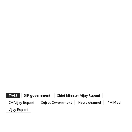
TAGS
BJP government
Chief Minister Vijay Rupani
CM Vijay Rupani
Gujrat Government
News channel
PM Modi
Vijay Rupani