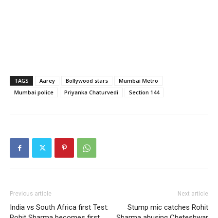
TAGS
Aarey
Bollywood stars
Mumbai Metro
Mumbai police
Priyanka Chaturvedi
Section 144
Previous article
Next article
India vs South Africa first Test:
Stump mic catches Rohit
Rohit Sharma becomes first
Sharma abusing Cheteshwar