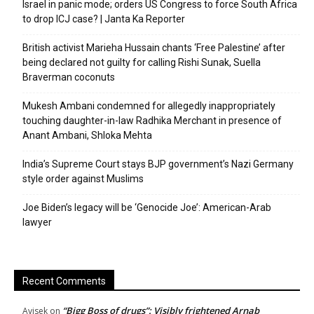
Israel in panic mode; orders US Congress to force South Africa
to drop ICJ case? | Janta Ka Reporter
British activist Marieha Hussain chants ‘Free Palestine’ after
being declared not guilty for calling Rishi Sunak, Suella
Braverman coconuts
Mukesh Ambani condemned for allegedly inappropriately
touching daughter-in-law Radhika Merchant in presence of
Anant Ambani, Shloka Mehta
India’s Supreme Court stays BJP government’s Nazi Germany
style order against Muslims
Joe Biden’s legacy will be ‘Genocide Joe’: American-Arab
lawyer
Recent Comments
“Bigg Boss of drugs”: Visibly frightened Arnab
Avisek
on