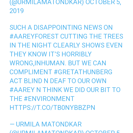
(@URMILAMATONDKAR)
OCTOBER 5,
2019
SUCH A DISAPPOINTING NEWS ON
#AAREYFOREST
CUTTING THE TREES
IN THE NIGHT CLEARLY SHOWS EVEN
THEY KNOW IT’S HORRIBLY
WRONG,INHUMAN. BUT WE CAN
COMPLIMENT
#GRETATHUNBERG
ACT BLIND N DEAF TO OUR OWN
#AAREY
N THINK WE DID OUR BIT TO
THE
#ENVIRONMENT
HTTPS://T.CO/TB0NYBBZPN
— URMILA MATONDKAR