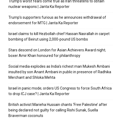
Trump’s worst fears come true as Iran threatens to obtain
nuclear weapons | Janta Ka Reporter
Trump’s supporters furious as he announces withdrawal of
endorsement for MTG | Janta Ka Reporter
Israel claims to kill Hezbollah chief Hassan Nasrallah in carpet
bombing of Beirut using 2,000-pound US bombs
Stars descend on London for Asian Achievers Award night;
boxer Amir Khan honoured for philanthropy
Social media explodes as India’s richest man Mukesh Ambani
insulted by son Anant Ambani in public in presence of Radhika
Merchant and Shloka Mehta
Israel in panic mode; orders US Congress to force South Africa
to drop ICJ case? | Janta Ka Reporter
British activist Marieha Hussain chants ‘Free Palestine’ after
being declared not guilty for calling Rishi Sunak, Suella
Braverman coconuts