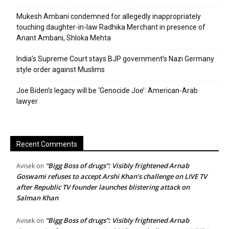
Mukesh Ambani condemned for allegedly inappropriately
touching daughter-in-law Radhika Merchant in presence of
Anant Ambani, Shloka Mehta
India’s Supreme Court stays BJP government’s Nazi Germany
style order against Muslims
Joe Biden’s legacy will be ‘Genocide Joe’: American-Arab
lawyer
Recent Comments
“Bigg Boss of drugs”: Visibly frightened Arnab
Avisek
on
Goswami refuses to accept Arshi Khan’s challenge on LIVE TV
after Republic TV founder launches blistering attack on
Salman Khan
“Bigg Boss of drugs”: Visibly frightened Arnab
Avisek
on