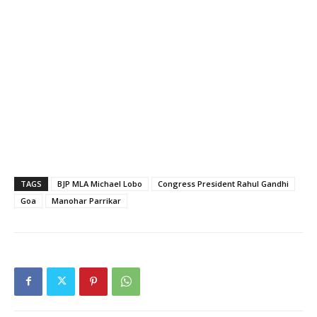
TAGS
BJP MLA Michael Lobo
Congress President Rahul Gandhi
Goa
Manohar Parrikar