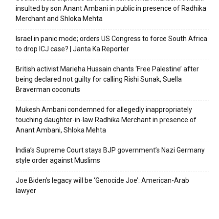
insulted by son Anant Ambani in public in presence of Radhika
Merchant and Shloka Mehta
Israel in panic mode; orders US Congress to force South Africa
to drop ICJ case? | Janta Ka Reporter
British activist Marieha Hussain chants ‘Free Palestine’ after
being declared not guilty for calling Rishi Sunak, Suella
Braverman coconuts
Mukesh Ambani condemned for allegedly inappropriately
touching daughter-in-law Radhika Merchant in presence of
Anant Ambani, Shloka Mehta
India’s Supreme Court stays BJP government’s Nazi Germany
style order against Muslims
Joe Biden’s legacy will be ‘Genocide Joe’: American-Arab
lawyer