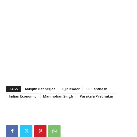
TAGS
Abhijith Bannerjee
BJP leader
BL Santhosh
Indian Economic
Manmohan Singh
Parakala Prabhakar