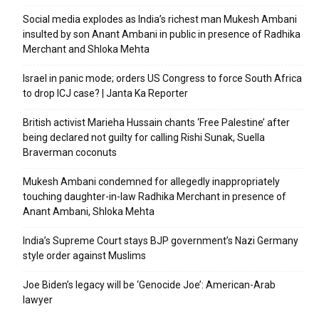
Social media explodes as India’s richest man Mukesh Ambani
insulted by son Anant Ambani in public in presence of Radhika
Merchant and Shloka Mehta
Israel in panic mode; orders US Congress to force South Africa
to drop ICJ case? | Janta Ka Reporter
British activist Marieha Hussain chants ‘Free Palestine’ after
being declared not guilty for calling Rishi Sunak, Suella
Braverman coconuts
Mukesh Ambani condemned for allegedly inappropriately
touching daughter-in-law Radhika Merchant in presence of
Anant Ambani, Shloka Mehta
India’s Supreme Court stays BJP government’s Nazi Germany
style order against Muslims
Joe Biden’s legacy will be ‘Genocide Joe’: American-Arab
lawyer