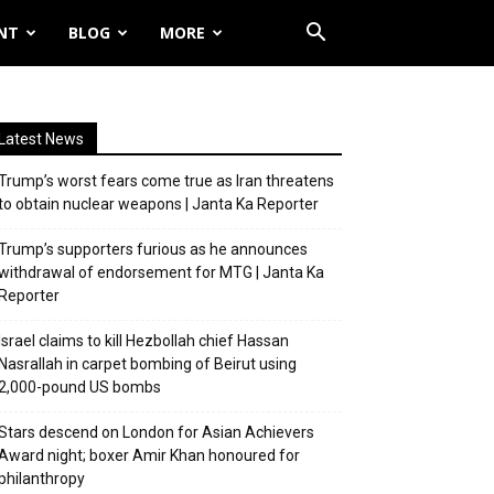
NT
BLOG
MORE
Latest News
Trump’s worst fears come true as Iran threatens
to obtain nuclear weapons | Janta Ka Reporter
Trump’s supporters furious as he announces
withdrawal of endorsement for MTG | Janta Ka
Reporter
Israel claims to kill Hezbollah chief Hassan
Nasrallah in carpet bombing of Beirut using
2,000-pound US bombs
Stars descend on London for Asian Achievers
Award night; boxer Amir Khan honoured for
philanthropy