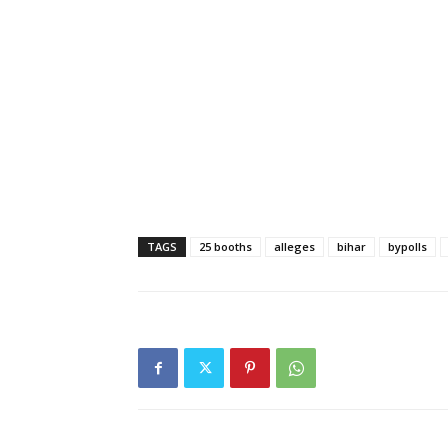
TAGS
25 booths
alleges
bihar
bypolls