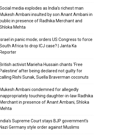
Social media explodes as India’s richest man
Mukesh Ambani insulted by son Anant Ambani in
public in presence of Radhika Merchant and
Shloka Mehta
Israel in panic mode; orders US Congress to force
South Africa to drop ICJ case? | Janta Ka
Reporter
British activist Marieha Hussain chants ‘Free
Palestine’ after being declared not guilty for
calling Rishi Sunak, Suella Braverman coconuts
Mukesh Ambani condemned for allegedly
inappropriately touching daughter-in-law Radhika
Merchant in presence of Anant Ambani, Shloka
Mehta
India’s Supreme Court stays BJP government’s
Nazi Germany style order against Muslims