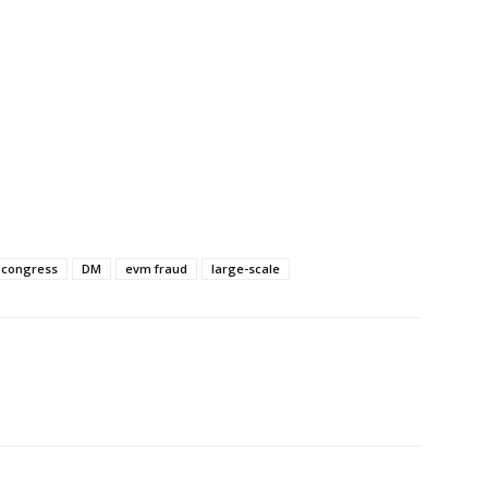
congress
DM
evm fraud
large-scale