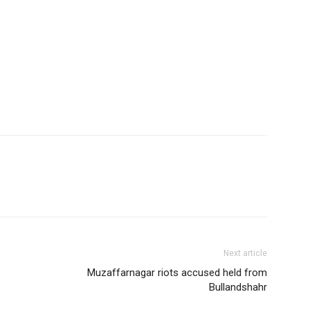
Next article
Muzaffarnagar riots accused held from
Bullandshahr