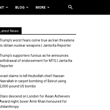
NT
BLOG
MORE
Latest News
Trump’s worst fears come true as Iran threatens
to obtain nuclear weapons | Janta Ka Reporter
Trump’s supporters furious as he announces
withdrawal of endorsement for MTG | Janta Ka
Reporter
Israel claims to kill Hezbollah chief Hassan
Nasrallah in carpet bombing of Beirut using
2,000-pound US bombs
Stars descend on London for Asian Achievers
Award night; boxer Amir Khan honoured for
philanthropy