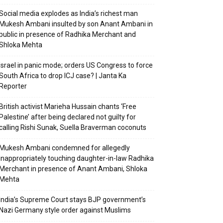
Social media explodes as India’s richest man
Mukesh Ambani insulted by son Anant Ambani in
public in presence of Radhika Merchant and
Shloka Mehta
Israel in panic mode; orders US Congress to force
South Africa to drop ICJ case? | Janta Ka
Reporter
British activist Marieha Hussain chants ‘Free
Palestine’ after being declared not guilty for
calling Rishi Sunak, Suella Braverman coconuts
Mukesh Ambani condemned for allegedly
inappropriately touching daughter-in-law Radhika
Merchant in presence of Anant Ambani, Shloka
Mehta
India’s Supreme Court stays BJP government’s
Nazi Germany style order against Muslims